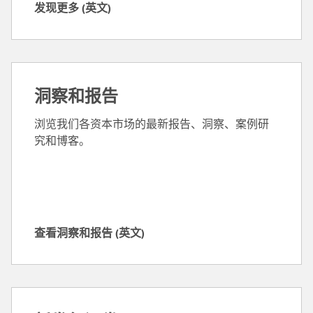
发现更多 (英文)
发
现
更
多
(
洞察和报告
英
文
浏览我们各资本市场的最新报告、洞察、案例研
)
究和博客。
查看洞察和报告 (英文)
查
看
洞
察
和