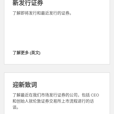
新发行证券
报
告
了解即将发行和最近发行的证券。
(
英
文
)
了解更多 (英文)
了
解
更
多
(
迎新致词
英
文
了解最近在我们市场发行证券的公司，包括 CEO
)
和创始人就伦敦证券交易所上市流程进行的访
谈。