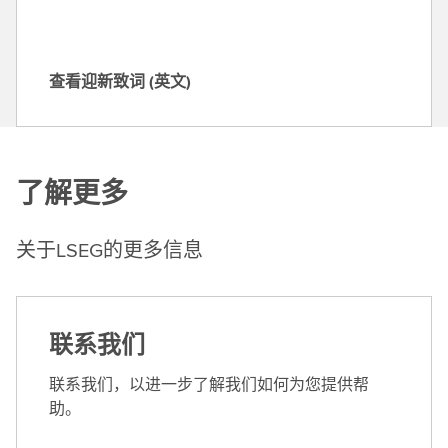
查看迎新致词 (英文)
查
看
迎
新
了解更多
致
词
(
关于LSEG的更多信息
英
文
)
联系我们
联系我们，以进一步了解我们如何为您提供帮
助。