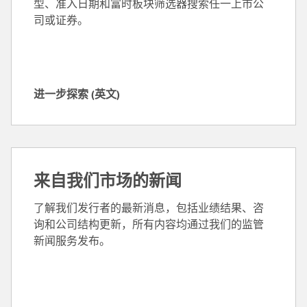
型、准入日期和富时板块筛选器搜索任一上市公
英
司或证券。
文
)
进一步探索 (英文)
进
一
步
探
索
来自我们市场的新闻
(
英
了解我们发行者的最新消息，包括业绩结果、咨
文
询和公司结构更新，所有内容均通过我们的监管
)
新闻服务发布。