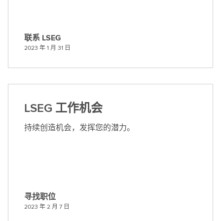
联系 LSEG
联
2023 年 1 月 31 日
系
L
S
E
G
LSEG 工作机会
持续创造机会，发挥您的潜力。
寻找职位
寻
2023 年 2 月 7 日
找