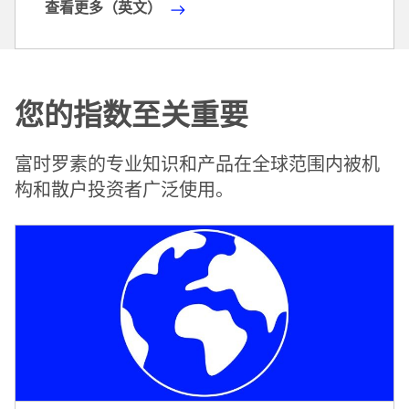
查看更多（英文）
查
看
更
多
您的指数至关重要
（
英
文
富时罗素的专业知识和产品在全球范围内被机
）
构和散户投资者广泛使用。