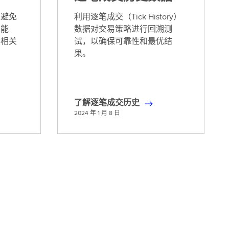
您避免
利用逐笔成交（Tick History）
的能
数据对交易策略进行回溯测
加相关
试，以确保可靠性和最优结
果。
）
了解逐笔成交历史
了
2024 年 1 月 8 日
解
逐
笔
成
交
历
史