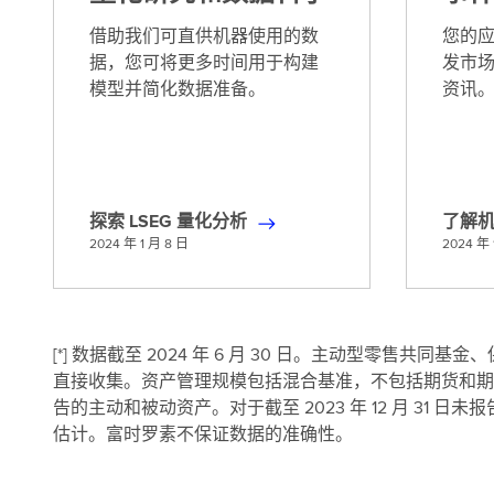
借助我们可直供机器使用的数
您的
据，您可将更多时间用于构建
发市
模型并简化数据准备。
资讯
探索 LSEG 量化分析
了解
探
了
2024 年 1 月 8 日
2024 年 
索
解
L
机
S
器
E
可
[*] 数据截至 2024 年 6 月 30 日。主动型零售共
G
读
直接收集。资产管理规模包括混合基准，不包括期货和期
量
新
告的主动和被动资产。对于截至 2023 年 12 月 31
化
闻
估计。富时罗素不保证数据的准确性。
分
析