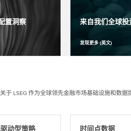
配置洞察
来自我们全球投
发现更多 (英文)
发
现
更
多
(
英
文
于 LSEG 作为全球领先金融市场基础设施和数据
)
件驱动型策略
时间点数据