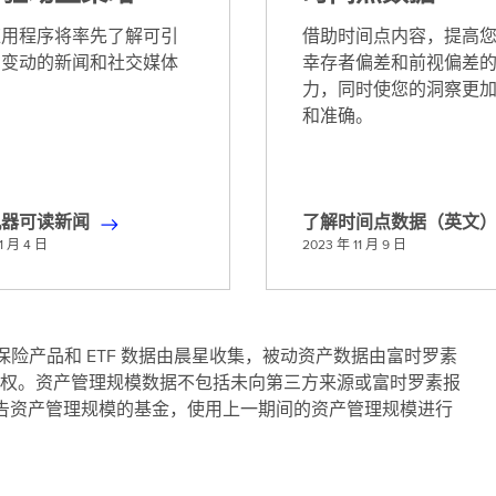
应用程序将率先了解可引
借助时间点内容，提高
场变动的新闻和社交媒体
幸存者偏差和前视偏差
。
力，同时使您的洞察更
和准确。
机器可读新闻
了解时间点数据（英文
了
1 月 4 日
2023 年 11 月 9 日
解
时
间
点
同基金、保险产品和 ETF 数据由晨星收集，被动资产数据由富时罗素
数
权。资产管理规模数据不包括未向第三方来源或富时罗素报
据
 日未报告资产管理规模的基金，使用上一期间的资产管理规模进行
（
英
文