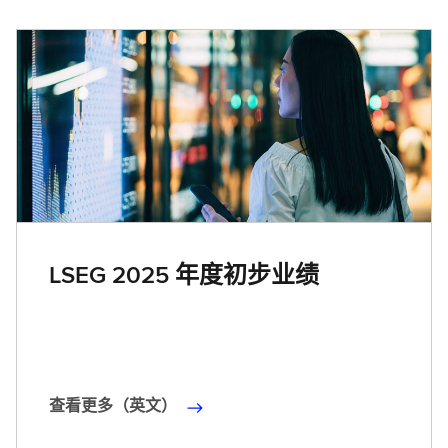
更
多
（
英
文
）
LSEG 2025 年度初步业绩
查看更多（英文）
查
看