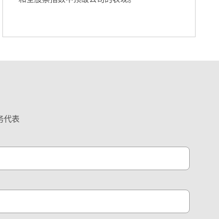
。
务代表