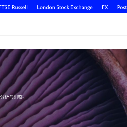
FTSE Russell
London Stock Exchange
FX
Post
的分析与洞察。