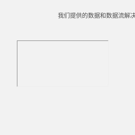
案
案
(
我们提供的数据和数据流解
英
文
)