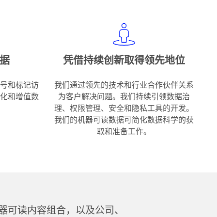
partnerships
soyour
business
can
adapt
据
凭借持续创新取得领先地位
andscale
is
needed
号和标记访
我们通过领先的技术和行业合作伙伴关系
to
化和增值数
为客户解决问题。我们持续引领数据治
stay
理、权限管理、安全和隐私工具的开发。
ahead.Together,
我们的机器可读数据可简化数据科学的获
let's
取和准备工作。
explore
a
data
universe
of
possibilities.
器可读内容组合，以及公司、