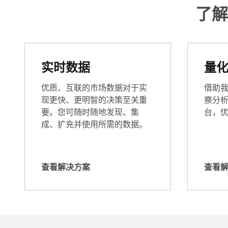
了解
实时数据
量
优质、互联的市场数据对于实
借助
现更快、更明智的决策至关重
察分
要。您可随时随地发现、集
台，
成、扩充并使用所需的数据。
查看解决方案
查看解
查
查
看
看
解
解
决
决
方
方