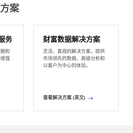
want
方案
effortless
access
to
the
data
服务
财富数据解决方案
you
need,where
数据和
灵活、直观的解决方案，提供
and
，增强
市场领先的数据、高级分析和
how
以客户为中心的体验。
you
want
it.Discover
LSEG
查看解决方案 (英文)
data
查
universewith
看
unmatched
解
breadth
决
and
方