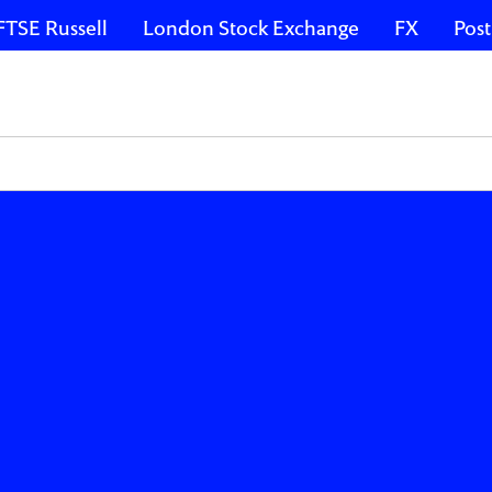
FTSE Russell
London Stock Exchange
FX
Post