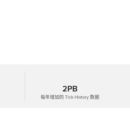
In
today's
ever
evolving
marketsto
2PB
gain
the
每年增加的 Tick History 数据
edge
in
your
business,you