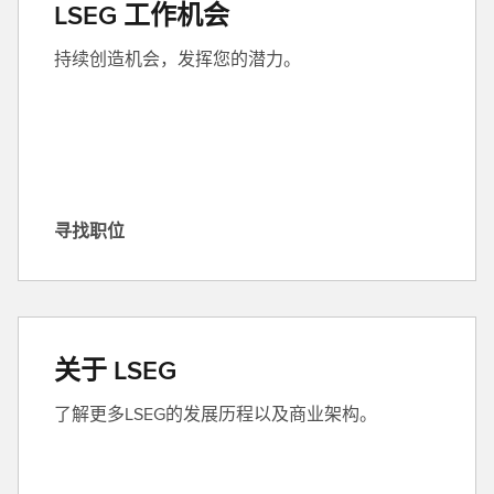
LSEG 工作机会
G
持续创造机会，发挥您的潜力。
寻找职位
寻
找
职
位
关于 LSEG
了解更多LSEG的发展历程以及商业架构。