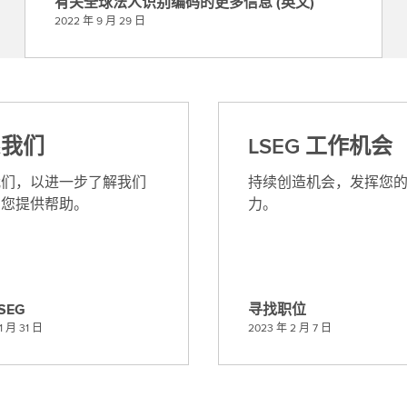
有关全球法人识别编码的更多信息 (英文)
务
有
2022 年 9 月 29 日
的
关
更
全
多
球
信
法
息
人
系我们
LSEG 工作机会
识
别
我们，以进一步了解我们
持续创造机会，发挥您
编
为您提供帮助。
力。
码
的
更
多
信
SEG
寻找职位
息
寻
1 月 31 日
2023 年 2 月 7 日
(
找
英
职
文
位
)