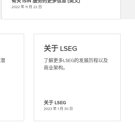
有关 ISIN 服务的更多信息 (英文)
有
息
2022 年 11 月 22 日
关
(
I
英
S
文
I
)
N
关于 LSEG
服
务
的潜
了解更多LSEG的发展历程以及
的
商业架构。
更
多
信
息
(
关于 LSEG
英
关
2023 年 1 月 30 日
文
于
)
L
S