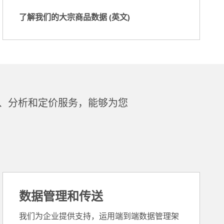
英
了解我们的大宗商品数据 (英文)
文
了
)
解
我
们
的
大
宗
、分析和定价服务，能够为您
商
品
数
据
(
英
文
)
数据管理和传送
我们为企业提供支持，运用端到端数据管理架