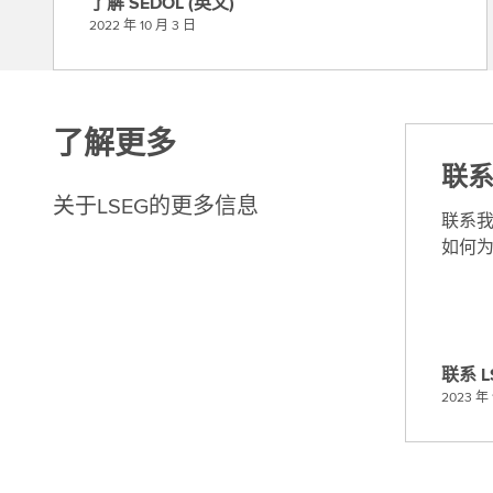
了解 SEDOL (英文)
了
2022 年 10 月 3 日
解
S
E
D
了解更多
O
联
L
(
关于LSEG的更多信息
联系
英
如何
文
)
联系 L
联
2023 年 
系
L
S