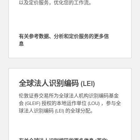
以及定价服务，优化您的工作流。
有关参考数据、分析和定价服务的更多信
有
息
关
参
考
数
据
全球法人识别编码 (LEI)
、
伦敦证券交易所为全球法人机构识别编码基金
分
会 (GLEIF) 授权的本地运作单位 (LOU) ，参与全
析
球法人识别编码 (LEI) 的全球分配。
和
定
价
服