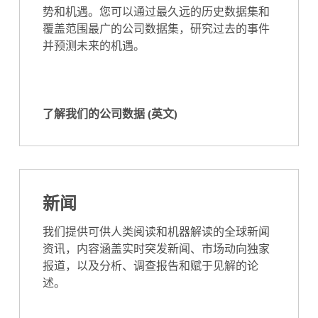
势和机遇。您可以通过最久远的历史数据集和
覆盖范围最广的公司数据集，研究过去的事件
并预测未来的机遇。
了解我们的公司数据 (英文)
了
解
我
们
的
新闻
公
司
我们提供可供人类阅读和机器解读的全球新闻
数
资讯，内容涵盖实时突发新闻、市场动向独家
据
报道，以及分析、调查报告和赋于见解的论
(
述。
英
文