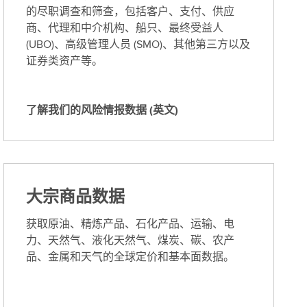
的尽职调查和筛查，包括客户、支付、供应
商、代理和中介机构、船只、最终受益人
(UBO)、高级管理人员 (SMO)、其他第三方以及
证券类资产等。
了解我们的风险情报数据 (英文)
了
解
我
们
的
大宗商品数据
风
险
获取原油、精炼产品、石化产品、运输、电
情
力、天然气、液化天然气、煤炭、碳、农产
报
品、金属和天气的全球定价和基本面数据。
数
据
(