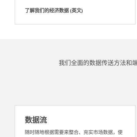
(
了解我们的经济数据 (英文)
英
了
文
解
)
我
们
的
经
济
我们全面的数据传送方法和
数
据
(
英
文
)
数据流
随时随地根据需要来整合、充实市场数据，使