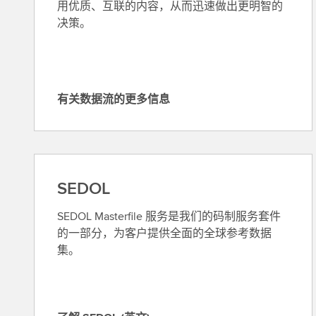
用优质、互联的内容，从而迅速做出更明智的
决策。
有关数据流的更多信息
有
关
数
据
流
SEDOL
的
更
SEDOL Masterfile 服务是我们的码制服务套件
多
的一部分，为客户提供全面的全球参考数据
信
集。
息