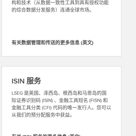
构和技术（从数据一致性工具到具有授权功能
的综合数据分发服务）连通全球市场。
有关数据管理和传送的更多信息 (英文)
有
关
数
据
管
ISIN 服务
理
和
LSEG 是英国、泽西岛、根西岛和马恩岛的国
传
际证券识别码 (ISIN) 、金融工具短名 (FISN) 和
送
金融工具分类 (CFI) 代码的唯一发行人。您可以
的
从我们的预分配服务中获益。
更
多
信