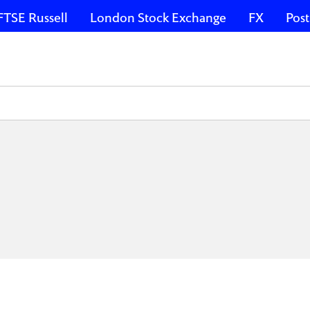
FTSE Russell
London Stock Exchange
FX
Post