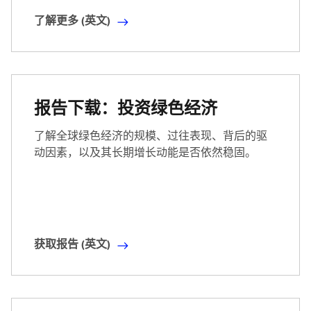
了解更多 (英文)
了
解
更
多
(
报告下载：投资绿色经济
英
文
了解全球绿色经济的规模、过往表现、背后的驱
)
动因素，以及其长期增长动能是否依然稳固。
获取报告 (英文)
获
取
报
告