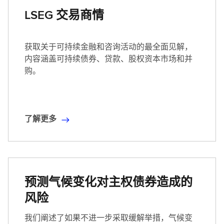
(
LSEG 交易商情
英
文
)
获取关于可持续金融和咨询活动的最全面见解，
内容涵盖可持续债券、贷款、股权资本市场和并
购。
了解更多
了
解
更
多
预测气候变化对主权债券造成的
风险
我们阐述了如果不进一步采取缓解举措，气候变