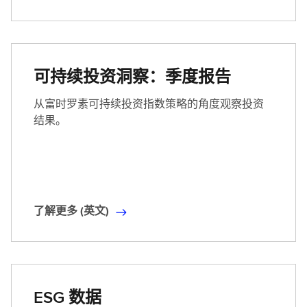
解
更
多
(
可持续投资洞察：季度报告
英
文
从富时罗素可持续投资指数策略的角度观察投资
)
结果。
了解更多 (英文)
了
解
更
多
(
ESG 数据
英