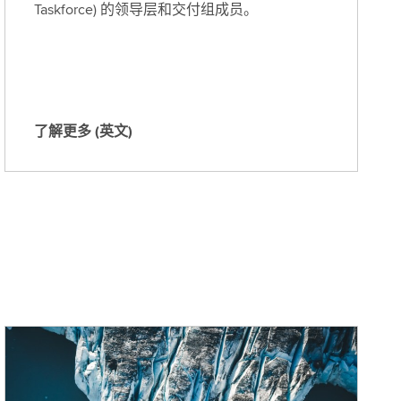
Taskforce) 的领导层和交付组成员。
了解更多 (英文)
了
解
更
多
(
英
文
)