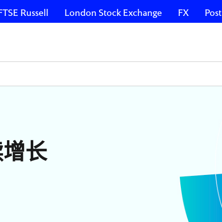
FTSE Russell
London Stock Exchange
FX
Post
续增长