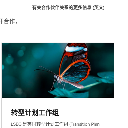
(
有关合作伙伴关系的更多信息 (英文)
英
文
开合作，
)
转型计划工作组
LSEG 是英国转型计划工作组 (Transition Plan