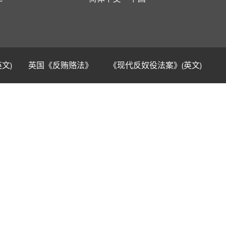
英文)
英国《反贿赂法》
《现代反奴役法案》(英文)