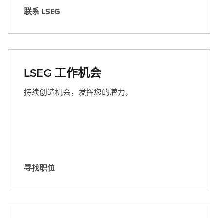
联系 LSEG
联
系
L
S
E
LSEG 工作机会
G
持续创造机会，发挥您的潜力。
寻找职位
寻
找
职
位