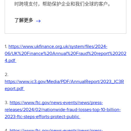
时跨境支付，帮助保护企业和我们全球的客户。
了解更多
了
解
更
多
1.
https://www.ukfinance.org.uk/system/files/2024-
06/UK%20Finance%20Annual%20Fraud%20report%20202
4.pdf
2.
https://www.ic3.gov/Media/PDF/AnnualReport/2023_IC3R
eport.pdf
3.
https://www.ftc.gov/news-events/news/press-
releases/2024/02/nationwide-fraud-losses-top-10-billion-
2023-ftc-steps-efforts-protect-public
4.
https://www.ftc.gov/news-events/news/press-