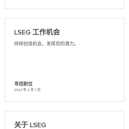
系
L
S
E
G
LSEG 工作机会
持续创造机会，发挥您的潜力。
寻找职位
寻
2023 年 2 月 7 日
找
职
位
关于 LSEG