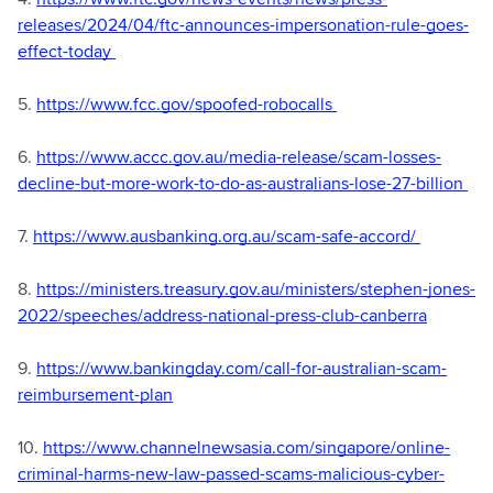
releases/2024/04/ftc-announces-impersonation-rule-goes-
effect-today
5.
https://www.fcc.gov/spoofed-robocalls
6.
https://www.accc.gov.au/media-release/scam-losses-
decline-but-more-work-to-do-as-australians-lose-27-billion
7.
https://www.ausbanking.org.au/scam-safe-accord/
8.
https://ministers.treasury.gov.au/ministers/stephen-jones-
2022/speeches/address-national-press-club-canberra
9.
https://www.bankingday.com/call-for-australian-scam-
reimbursement-plan
10.
https://www.channelnewsasia.com/singapore/online-
criminal-harms-new-law-passed-scams-malicious-cyber-