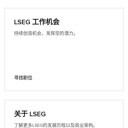
L
S
E
LSEG 工作机会
G
持续创造机会，发挥您的潜力。
寻找职位
寻
找
职
位
关于 LSEG
了解更多LSEG的发展历程以及商业架构。