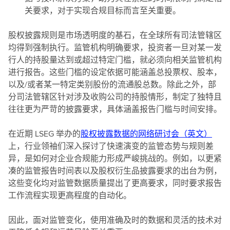
关要求，对于实现合规目标而言至关重要。
股权披露规则是市场透明度的基石，在全球所有司法管辖区
均得到强制执行。监管机构明确要求，投资者一旦对某一发
行人的持股量达到或超过特定门槛，就必须向相关监管机构
进行报告。这些门槛的设定依据可能涵盖总投票权、股本，
以及/或者某一特定类别股份的流通股总数。除此之外，部
分司法管辖区针对涉及收购公司的持股情形，制定了独特且
往往更为严苛的披露要求，具体涵盖报告门槛与时间安排。
在近期 LSEG 举办的
股权披露数据的网络研讨会（英文）
上，行业领袖们深入探讨了快速演变的监管态势与规则差
异，是如何对企业合规能力形成严峻挑战的。例如，以更紧
凑的监管报告时间表以及股权衍生品披露要求的出台为例，
这些变化均对监管数据质量提出了更高要求，同时要求报告
工作流程实现更高程度的自动化。
因此，面对监管变化，使用准确及时的数据和灵活的技术对