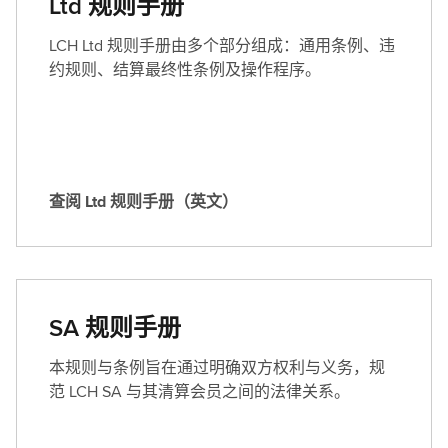
Ltd 规则手册
LCH Ltd 规则手册由多个部分组成：通用条例、违
约规则、结算最终性条例及操作程序。
查阅 Ltd 规则手册（英文）
查
阅
L
t
d
SA 规则手册
规
则
本规则与条例旨在通过明确双方权利与义务，规
手
范 LCH SA 与其清算会员之间的法律关系。
册
（