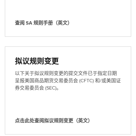
英
文
）
查阅 SA 规则手册（英文）
查
阅
S
A
规
拟议规则变更
则
手
以下关于拟议规则变更的提交文件已于指定日期
册
呈报美国商品期货交易委员会 (CFTC) 和/或美国证
（
券交易委员会 (SEC)。
英
文
）
点击此处查阅拟议规则变更（英文）
点
击