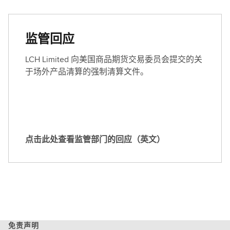
此
处
查
监管回应
阅
拟
LCH Limited 向美国商品期货交易委员会提交的关
议
于场外产品清算的强制清算文件。
规
则
变
更
（
点击此处查看监管部门的回应（英文）
英
点
文
击
）
此
处
查
看
监
免责声明