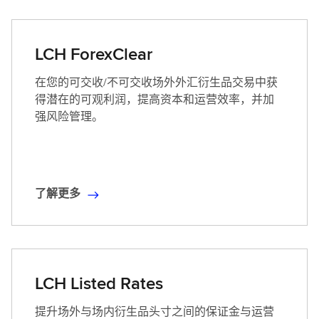
更
多
（
LCH ForexClear
英
文
在您的可交收/不可交收场外外汇衍生品交易中获
）
得潜在的可观利润，提高资本和运营效率，并加
强风险管理。
了解更多
了
解
更
多
LCH Listed Rates
提升场外与场内衍生品头寸之间的保证金与运营