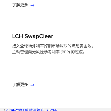
了解更多
了
解
更
多
LCH SwapClear
接入全球场外利率掉期市场深厚的流动资金池，
主动管理向无风险参考利率 (RFR) 的过渡。
了解更多
了
解
更
多
*
公司架构 | 伦敦清算所（LCH)