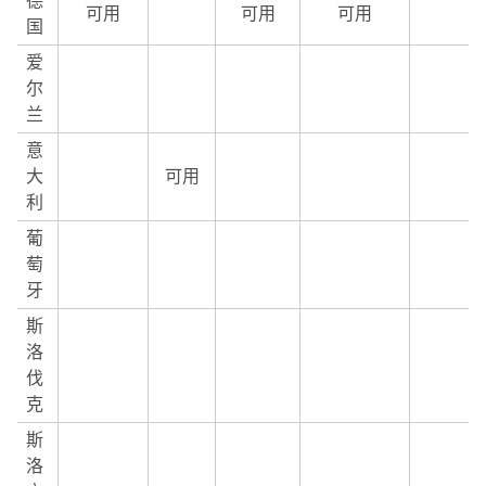
德
可用
可用
可用
国
爱
尔
兰
意
大
可用
利
葡
萄
牙
斯
洛
伐
克
斯
洛