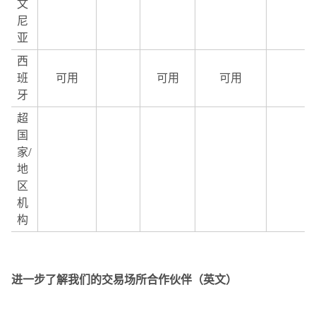
文
尼
亚
西
班
可用
可用
可用
牙
超
国
家/
地
区
机
构
进一步了解我们的交易场所合作伙伴（英文）