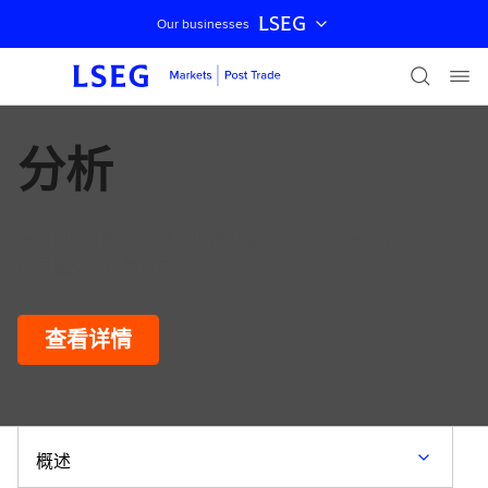
LSEG
Our businesses
跳过导航
分析
获取风险和数据工具，以帮助满足监管合规要求，并全面实
时掌握交易风险敞口。
查看详情
概述