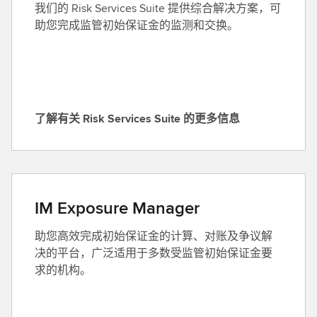
c
更
我们的 Risk Services Suite 提供综合解决方案，可
息
e
多
助您完成监管初始保证金的监测和交换。
（
s
信
英
s
息
文
的
（
）
更
英
多
文
了解有关 Risk Services Suite 的更多信息
信
）
了
息
解
（
有
英
关
文
R
IM Exposure Manager
）
i
s
助您高效完成初始保证金的计算、对账及争议解
k
决的平台，广泛适用于多数受监管初始保证金要
S
求的机构。
e
r
v