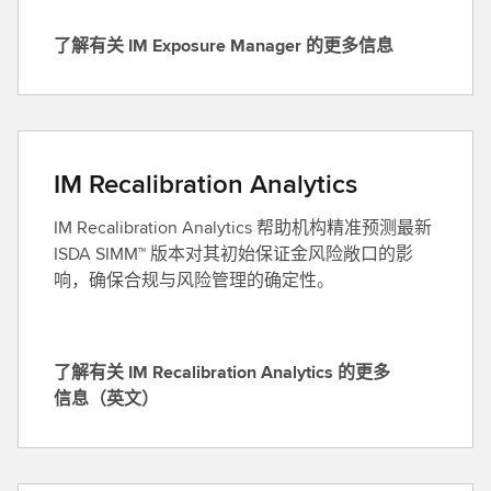
i
了解有关 IM Exposure Manager 的更多信息
c
了
e
解
s
有
S
关
u
I
IM Recalibration Analytics
i
M
t
E
IM Recalibration Analytics 帮助机构精准预测最新
e
x
ISDA SIMM™ 版本对其初始保证金风险敞口的影
的
p
响，确保合规与风险管理的确定性。
更
o
多
s
信
u
息
了解有关 IM Recalibration Analytics 的更多
r
了
信息（英文）
e
解
M
有
a
关
n