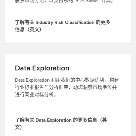
股票风险分组，以支持您的 ISDA SIMM™ 计算。
l
h
C
m
a
a
了解有关 Industry Risk Classification 的更多
l
r
了
信息（英文）
c
k
解
u
i
有
l
n
关
a
g
I
t
的
n
Data Exploration
i
更
d
o
多
Data Exploration 利用我们的中心数据优势，构建
u
n
信
行业标准报告与分析框架，助您洞察市场地位并
s
的
息
进行同业对标分析。
t
更
（
r
多
英
y
信
文
R
了解有关 Data Exploration 的更多信息（英
息
）
i
了
文）
s
解