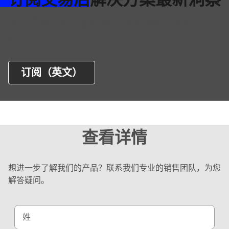
i
y
s
塑造金融市场关键趋势的独到洞察、评论和分
t
k
i
析。
G
c
e
s
n
订阅（英文）
的
e
更
r
多
a
信
t
息
o
查看详情
（
r
英
的
文
更
想进一步了解我们的产品？联系我们专业的销售团队，为您
）
多
解答疑问。
信
息
（
姓
英