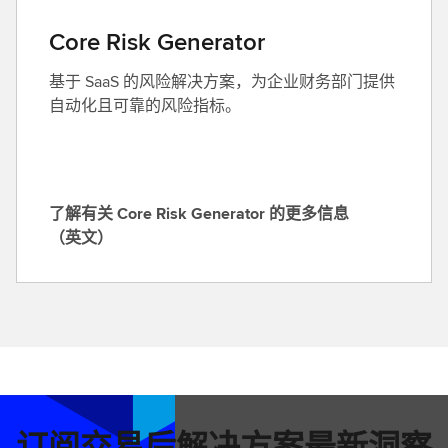
I
a
M
Core Risk Generator
g
R
e
基于 SaaS 的风险解决方案，为企业财务部门提供
e
r
自动化且可靠的风险指标。
c
的
a
更
l
多
i
信
b
息
了解有关 Core Risk Generator 的更多信息
r
了
（英文）
a
解
t
有
i
关
o
C
n
o
A
r
n
e
a
R
订阅交易后解决方案最新洞察
l