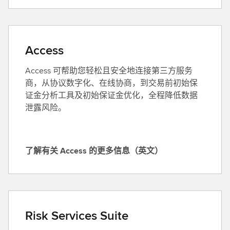
k
有
C
关
l
D
a
a
Access
s
t
s
Access 可帮助您轻松且安全地连接第三方服务
a
i
商，从协议数字化、在线协商，到交易前初始保
E
f
证金分析工具及初始保证金优化，全程降低数据
x
i
泄露风险。
p
c
l
a
o
t
r
了解有关 Access 的更多信息（英文）
i
了
a
o
解
t
n
有
i
的
关
o
更
A
n
Risk Services Suite
多
c
的
信