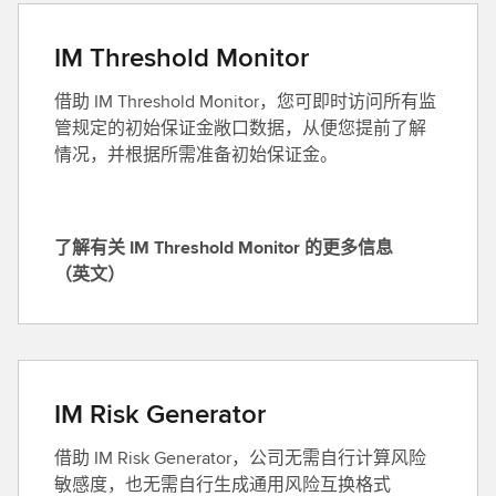
R
i
IM Threshold Monitor
s
借助 IM Threshold Monitor，您可即时访问所有监
k
管规定的初始保证金敞口数据，从便您提前了解
A
情况，并根据所需准备初始保证金。
n
a
l
y
了解有关 IM Threshold Monitor 的更多信息
t
了
（英文）
i
解
c
有
s
关
L
I
a
M
IM Risk Generator
b
T
的
借助 IM Risk Generator，公司无需自行计算风险
h
更
敏感度，也无需自行生成通用风险互换格式
r