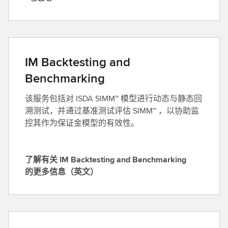
r
解
英
a
有
文
t
关
）
o
P
r
r
IM Backtesting and
的
e
Benchmarking
更
-
多
T
该服务包括对 ISDA SIMM™ 模型进行动态与静态回
信
r
溯测试，并通过基准测试评估 SIMM™ ，以协助监
息
a
控其作为保证金模型的有效性。
（
d
英
e
文
A
了解有关 IM Backtesting and Benchmarking
）
n
了
的更多信息（英文）
a
解
l
有
y
关
t
I