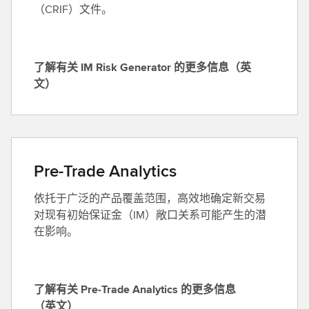
多
（CRIF）文件。
e
信
s
息
h
（
o
了解有关 IM Risk Generator 的更多信息（英
英
l
了
文）
文
d
解
）
M
有
o
关
n
I
i
M
Pre-Trade Analytics
t
R
o
依托于广泛的产品覆盖范围，高效地确定新交易
i
r
对现有初始保证金（IM）敞口关系可能产生的潜
s
的
在影响。
k
更
G
多
e
信
n
了解有关 Pre-Trade Analytics 的更多信息
息
e
了
（英文）
（