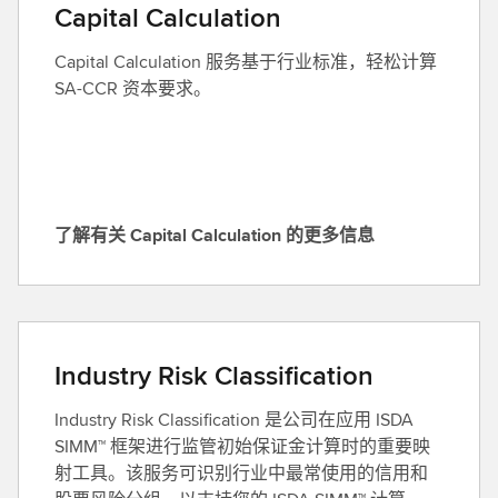
i
M
Capital Calculation
c
B
s
Capital Calculation 服务基于行业标准，轻松计算
a
的
SA-CCR 资本要求。
c
更
k
多
t
信
e
息
s
（
t
了解有关 Capital Calculation 的更多信息
英
了
i
文
解
n
）
有
g
关
a
C
n
Industry Risk Classification
a
d
p
B
Industry Risk Classification 是公司在应用 ISDA
i
e
SIMM™ 框架进行监管初始保证金计算时的重要映
t
n
射工具。该服务可识别行业中最常使用的信用和
a
c